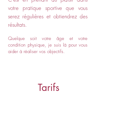
votre pratique sportive que vous
serez régulières et obtiendrez des
résultats.
Quelque soit votre âge et votre
condition physique, je suis là pour vous
aider à réaliser vos objectifs.
Tarifs
COACHING PRIVE
Séance de 1h
2 personnes max
A domicile ou au studio