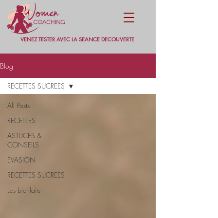
VENEZ TESTER AVEC LA SEANCE DECOUVERTE
Blog
RECETTES SUCREES
All Posts
RECETTES
ASTUCES &
CONSEILS
ÉVASION
RECETTES SUCREES
Les bienfaits